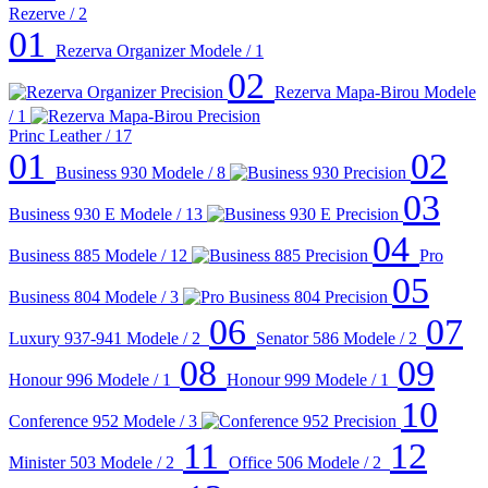
Rezerve
/ 2
01
Rezerva Organizer
Modele / 1
02
Rezerva Mapa-Birou
Modele
/ 1
Princ Leather
/ 17
01
02
Business 930
Modele / 8
03
Business 930 E
Modele / 13
04
Business 885
Modele / 12
Pro
05
Business 804
Modele / 3
06
07
Luxury 937-941
Modele / 2
Senator 586
Modele / 2
08
09
Honour 996
Modele / 1
Honour 999
Modele / 1
10
Conference 952
Modele / 3
11
12
Minister 503
Modele / 2
Office 506
Modele / 2