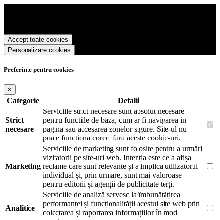
Precision Romania foloseste cookies pentru a tine minte faptul ca v-
ati logat pe site si pentru a va putea stoca produsele in cosul de
cumparaturi. De asemenea acestea vor colecta statistici anonime,
pentru a va oferi si livra functii avansate si continut personalizat de
Accept toate cookies
marketing.
Personalizare cookies
Pentru a va putea bucura de intreaga experienta ca vizitator
Precision Romania este necesar sa fiti de acord cu
Politica de
utilizare cookie-uri
.
Preferinte pentru cookies
×
Categorie
Detalii
Serviciile strict necesare sunt absolut necesare
Strict
pentru functiile de baza, cum ar fi navigarea in
necesare
pagina sau accesarea zonelor sigure. Site-ul nu
poate functiona corect fara aceste cookie-uri.
Serviciile de marketing sunt folosite pentru a urmări
vizitatorii pe site-uri web. Intenția este de a afișa
Marketing
reclame care sunt relevante și a implica utilizatorul
individual și, prin urmare, sunt mai valoroase
pentru editorii și agenții de publicitate terți.
Serviciile de analiză servesc la îmbunătățirea
performanței și funcționalității acestui site web prin
Analitice
colectarea și raportarea informațiilor în mod