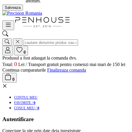
anonim.
Salveaza
0
Produsul a fost adaugat la comanda dvs.
0
Total:
Lei /
Transport gratuit pentru comenzi mai mari de 150 lei
Continua cumparaturile
Finalizeaza comanda
0
×
CONT
UL MEU
FAV
ORITE
/
0
COS
UL MEU
/
0
Autentificare
Conectare la site prin date deja inregistrate