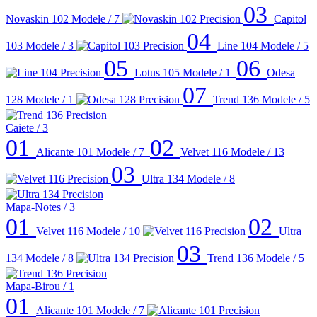
03
Novaskin 102
Modele / 7
Capitol
04
103
Modele / 3
Line 104
Modele / 5
05
06
Lotus 105
Modele / 1
Odesa
07
128
Modele / 1
Trend 136
Modele / 5
Caiete
/ 3
01
02
Alicante 101
Modele / 7
Velvet 116
Modele / 13
03
Ultra 134
Modele / 8
Mapa-Notes
/ 3
01
02
Velvet 116
Modele / 10
Ultra
03
134
Modele / 8
Trend 136
Modele / 5
Mapa-Birou
/ 1
01
Alicante 101
Modele / 7