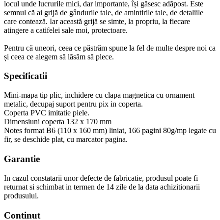
locul unde lucrurile mici, dar importante, își găsesc adăpost. Este
semnul că ai grijă de gândurile tale, de amintirile tale, de detaliile
care contează. Iar această grijă se simte, la propriu, la fiecare
atingere a catifelei sale moi, protectoare.
Pentru că uneori, ceea ce păstrăm spune la fel de multe despre noi ca
și ceea ce alegem să lăsăm să plece.
Specificatii
Mini-mapa tip plic, inchidere cu clapa magnetica cu ornament
metalic, decupaj suport pentru pix in coperta.
Coperta PVC imitatie piele.
Dimensiuni coperta 132 x 170 mm
Notes format B6 (110 x 160 mm) liniat, 166 pagini 80g/mp legate cu
fir, se deschide plat, cu marcator pagina.
Garantie
In cazul constatarii unor defecte de fabricatie, produsul poate fi
returnat si schimbat in termen de 14 zile de la data achizitionarii
produsului.
Continut