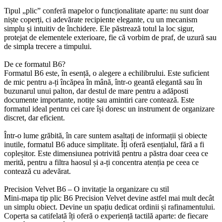
Tipul „plic” conferă mapelor o funcționalitate aparte: nu sunt doar
niște coperți, ci adevărate recipiente elegante, cu un mecanism
simplu și intuitiv de închidere. Ele păstrează totul la loc sigur,
protejat de elementele exterioare, fie că vorbim de praf, de uzură sau
de simpla trecere a timpului.
De ce formatul B6?
Formatul B6 este, în esență, o alegere a echilibrului. Este suficient
de mic pentru a-ți încăpea în mână, într-o geantă elegantă sau în
buzunarul unui palton, dar destul de mare pentru a adăposti
documente importante, notițe sau amintiri care contează. Este
formatul ideal pentru cei care își doresc un instrument de organizare
discret, dar eficient.
Într-o lume grăbită, în care suntem asaltați de informații și obiecte
inutile, formatul B6 aduce simplitate. Îți oferă esențialul, fără a fi
copleșitor. Este dimensiunea potrivită pentru a păstra doar ceea ce
merită, pentru a filtra haosul și a-ți concentra atenția pe ceea ce
contează cu adevărat.
Precision Velvet B6 – O invitație la organizare cu stil
Mini-mapa tip plic B6 Precision Velvet devine astfel mai mult decât
un simplu obiect. Devine un spațiu dedicat ordinii și rafinamentului.
Coperta sa catifelată îți oferă o experiență tactilă aparte: de fiecare