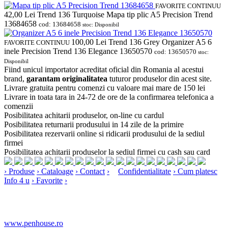
FAVORITE
CONTINUU
42,00
Lei
Trend 136 Turquoise Mapa tip plic A5 Precision Trend
13684658
cod: 13684658
stoc: Disponibil
100,00
Lei
Trend 136 Grey Organizer A5 6
FAVORITE
CONTINUU
inele Precision Trend 136 Elegance 13650570
cod: 13650570
stoc:
Disponibil
Fiind unicul importator acreditat oficial din Romania al acestui
brand,
garantam originalitatea
tuturor produselor din acest site.
Livrare gratuita pentru comenzi cu valoare mai mare de 150 lei
Livrare in toata tara in 24-72 de ore de la confirmarea telefonica a
comenzii
Posibilitatea achitarii produselor, on-line cu cardul
Posibilitatea returnarii produsului in 14 zile de la primire
Posibilitatea rezervarii online si ridicarii produsului de la sediul
firmei
Posibilitatea achitarii produselor la sediul firmei cu cash sau card
›
Produse
›
Cataloage
›
Contact
›
Confidentialitate
›
Cum platesc
Info 4 u
›
Favorite
›
www.penhouse.ro