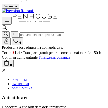
anonim.
Salveaza
0
Produsul a fost adaugat la comanda dvs.
0
Total:
Lei /
Transport gratuit pentru comenzi mai mari de 150 lei
Continua cumparaturile
Finalizeaza comanda
0
×
CONT
UL MEU
FAV
ORITE
/
0
COS
UL MEU
/
0
Autentificare
Conectare la site prin date deja inregistrate