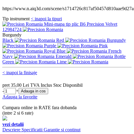
https://www.n.aiq3d.com/scene/s1714726c817af50457d810aae9d27a
Tip instrument
< inapoi la tipuri
Mini-mapa tip plic B6 Precision Velvet
12984724
Burgundy
Black
Red
Burgundy
Purple
Pink
Royal Blue
French
Navy
Emerald
Bottle
Green
Lime
< inapoi la finisaje
pret
35,00
Lei
TVA Inclus
Stoc
Disponibil
-
+
Adauga la favorite
Cumpara online in RATE fara dobanda
(intre 2 si 6 rate)
vezi detalii
Descriere
Specificatii
Garantie si continut