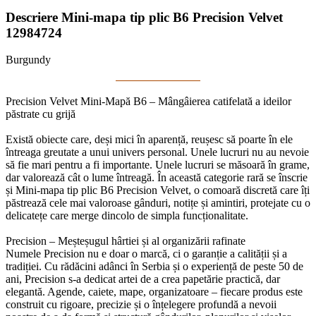
Descriere Mini-mapa tip plic B6 Precision Velvet
12984724
Burgundy
Precision Velvet Mini-Mapă B6 – Mângâierea catifelată a ideilor
păstrate cu grijă
Există obiecte care, deși mici în aparență, reușesc să poarte în ele
întreaga greutate a unui univers personal. Unele lucruri nu au nevoie
să fie mari pentru a fi importante. Unele lucruri se măsoară în grame,
dar valorează cât o lume întreagă. În această categorie rară se înscrie
și Mini-mapa tip plic B6 Precision Velvet, o comoară discretă care îți
păstrează cele mai valoroase gânduri, notițe și amintiri, protejate cu o
delicatețe care merge dincolo de simpla funcționalitate.
Precision – Meșteșugul hârtiei și al organizării rafinate
Numele Precision nu e doar o marcă, ci o garanție a calității și a
tradiției. Cu rădăcini adânci în Serbia și o experiență de peste 50 de
ani, Precision s-a dedicat artei de a crea papetărie practică, dar
elegantă. Agende, caiete, mape, organizatoare – fiecare produs este
construit cu rigoare, precizie și o înțelegere profundă a nevoii