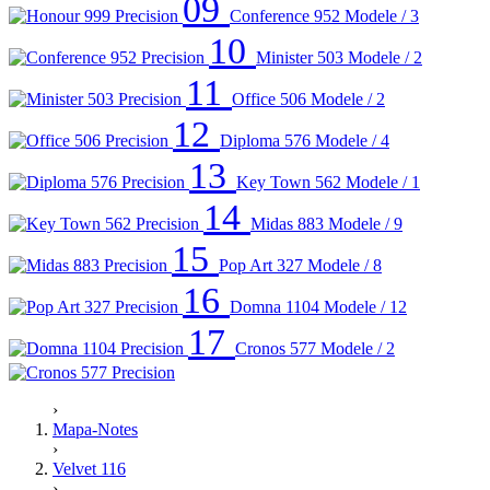
09
Conference 952
Modele / 3
10
Minister 503
Modele / 2
11
Office 506
Modele / 2
12
Diploma 576
Modele / 4
13
Key Town 562
Modele / 1
14
Midas 883
Modele / 9
15
Pop Art 327
Modele / 8
16
Domna 1104
Modele / 12
17
Cronos 577
Modele / 2
›
Mapa-Notes
›
Velvet 116
›