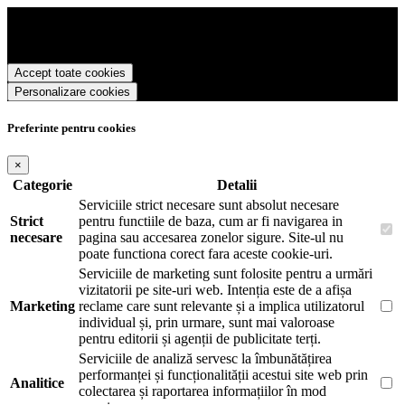
Precision Romania foloseste cookies pentru a tine minte faptul ca v-
ati logat pe site si pentru a va putea stoca produsele in cosul de
cumparaturi. De asemenea acestea vor colecta statistici anonime,
pentru a va oferi si livra functii avansate si continut personalizat de
Accept toate cookies
marketing.
Personalizare cookies
Pentru a va putea bucura de intreaga experienta ca vizitator
Precision Romania este necesar sa fiti de acord cu
Politica de
utilizare cookie-uri
.
Preferinte pentru cookies
×
Categorie
Detalii
Serviciile strict necesare sunt absolut necesare
Strict
pentru functiile de baza, cum ar fi navigarea in
necesare
pagina sau accesarea zonelor sigure. Site-ul nu
poate functiona corect fara aceste cookie-uri.
Serviciile de marketing sunt folosite pentru a urmări
vizitatorii pe site-uri web. Intenția este de a afișa
Marketing
reclame care sunt relevante și a implica utilizatorul
individual și, prin urmare, sunt mai valoroase
pentru editorii și agenții de publicitate terți.
Serviciile de analiză servesc la îmbunătățirea
performanței și funcționalității acestui site web prin
Analitice
colectarea și raportarea informațiilor în mod