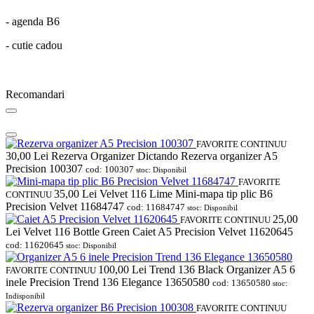
- agenda B6
- cutie cadou
Recomandari
FAVORITE
CONTINUU
30,00
Lei
Rezerva Organizer Dictando Rezerva organizer A5
Precision 100307
cod: 100307
stoc: Disponibil
FAVORITE
35,00
Lei
Velvet 116 Lime Mini-mapa tip plic B6
CONTINUU
Precision Velvet 11684747
cod: 11684747
stoc: Disponibil
25,00
FAVORITE
CONTINUU
Lei
Velvet 116 Bottle Green Caiet A5 Precision Velvet 11620645
cod: 11620645
stoc: Disponibil
100,00
Lei
Trend 136 Black Organizer A5 6
FAVORITE
CONTINUU
inele Precision Trend 136 Elegance 13650580
cod: 13650580
stoc:
Indisponibil
FAVORITE
CONTINUU