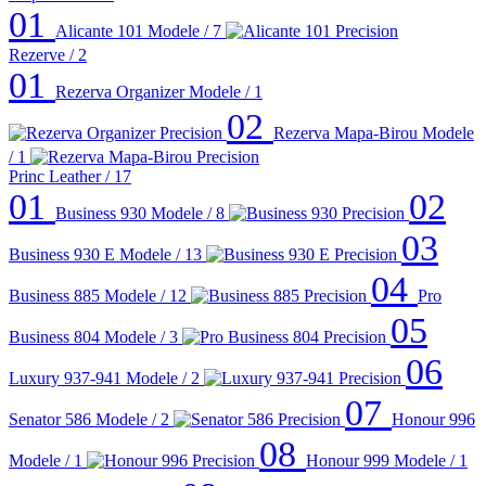
01
Alicante 101
Modele / 7
Rezerve
/ 2
01
Rezerva Organizer
Modele / 1
02
Rezerva Mapa-Birou
Modele
/ 1
Princ Leather
/ 17
01
02
Business 930
Modele / 8
03
Business 930 E
Modele / 13
04
Business 885
Modele / 12
Pro
05
Business 804
Modele / 3
06
Luxury 937-941
Modele / 2
07
Senator 586
Modele / 2
Honour 996
08
Modele / 1
Honour 999
Modele / 1