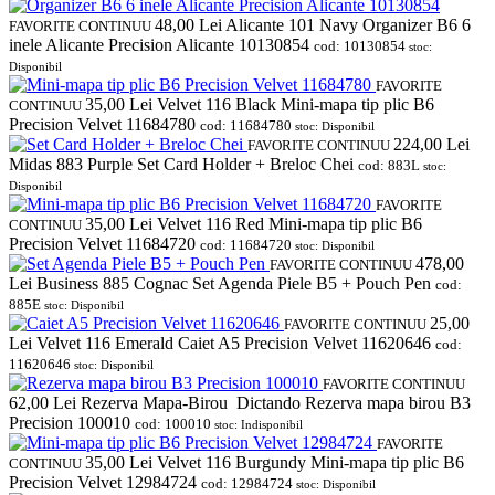
48,00
Lei
Alicante 101 Navy Organizer B6 6
FAVORITE
CONTINUU
inele Alicante Precision Alicante 10130854
cod: 10130854
stoc:
Disponibil
FAVORITE
35,00
Lei
Velvet 116 Black Mini-mapa tip plic B6
CONTINUU
Precision Velvet 11684780
cod: 11684780
stoc: Disponibil
224,00
Lei
FAVORITE
CONTINUU
Midas 883 Purple Set Card Holder + Breloc Chei
cod: 883L
stoc:
Disponibil
FAVORITE
35,00
Lei
Velvet 116 Red Mini-mapa tip plic B6
CONTINUU
Precision Velvet 11684720
cod: 11684720
stoc: Disponibil
478,00
FAVORITE
CONTINUU
Lei
Business 885 Cognac Set Agenda Piele B5 + Pouch Pen
cod:
885E
stoc: Disponibil
25,00
FAVORITE
CONTINUU
Lei
Velvet 116 Emerald Caiet A5 Precision Velvet 11620646
cod:
11620646
stoc: Disponibil
FAVORITE
CONTINUU
62,00
Lei
Rezerva Mapa-Birou Dictando Rezerva mapa birou B3
Precision 100010
cod: 100010
stoc: Indisponibil
FAVORITE
35,00
Lei
Velvet 116 Burgundy Mini-mapa tip plic B6
CONTINUU
Precision Velvet 12984724
cod: 12984724
stoc: Disponibil