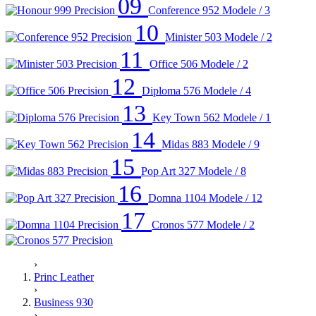
09
Conference 952
Modele / 3
10
Minister 503
Modele / 2
11
Office 506
Modele / 2
12
Diploma 576
Modele / 4
13
Key Town 562
Modele / 1
14
Midas 883
Modele / 9
15
Pop Art 327
Modele / 8
16
Domna 1104
Modele / 12
17
Cronos 577
Modele / 2
›
Princ Leather
›
Business 930
›