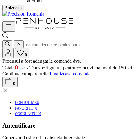
anonim.
Salveaza
0
Produsul a fost adaugat la comanda dvs.
0
Total:
Lei /
Transport gratuit pentru comenzi mai mari de 150 lei
Continua cumparaturile
Finalizeaza comanda
0
×
CONT
UL MEU
FAV
ORITE
/
0
COS
UL MEU
/
0
Autentificare
Conectare la site prin date deja inregistrate