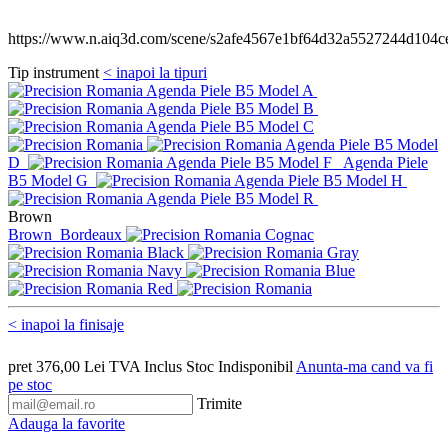
https://www.n.aiq3d.com/scene/s2afe4567e1bf64d32a5527244d104c
Tip instrument
< inapoi la tipuri
Agenda Piele B5 Model A
Agenda Piele B5 Model B
Agenda Piele B5 Model C
Agenda Piele B5 Model
D
Agenda Piele B5 Model F
Agenda Piele
B5 Model G
Agenda Piele B5 Model H
Agenda Piele B5 Model R
Brown
Brown
Bordeaux
Cognac
Black
Gray
Navy
Blue
Red
< inapoi la finisaje
pret
376,00
Lei
TVA Inclus
Stoc Indisponibil
Anunta-ma cand va fi
pe stoc
Trimite
Adauga la favorite