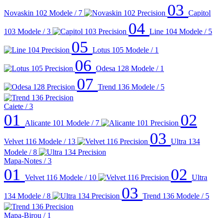
03
Novaskin 102
Modele / 7
Capitol
04
103
Modele / 3
Line 104
Modele / 5
05
Lotus 105
Modele / 1
06
Odesa 128
Modele / 1
07
Trend 136
Modele / 5
Caiete
/ 3
01
02
Alicante 101
Modele / 7
03
Velvet 116
Modele / 13
Ultra 134
Modele / 8
Mapa-Notes
/ 3
01
02
Velvet 116
Modele / 10
Ultra
03
134
Modele / 8
Trend 136
Modele / 5
Mapa-Birou
/ 1