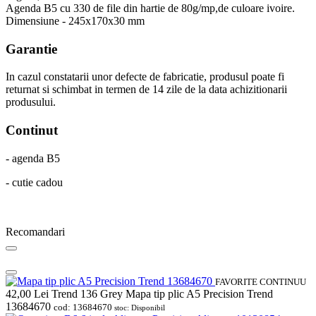
Agenda B5 cu 330 de file din hartie de 80g/mp,de culoare ivoire.
Dimensiune - 245x170x30 mm
Garantie
In cazul constatarii unor defecte de fabricatie, produsul poate fi
returnat si schimbat in termen de 14 zile de la data achizitionarii
produsului.
Continut
- agenda B5
- cutie cadou
Recomandari
FAVORITE
CONTINUU
42,00
Lei
Trend 136 Grey Mapa tip plic A5 Precision Trend
13684670
cod: 13684670
stoc: Disponibil