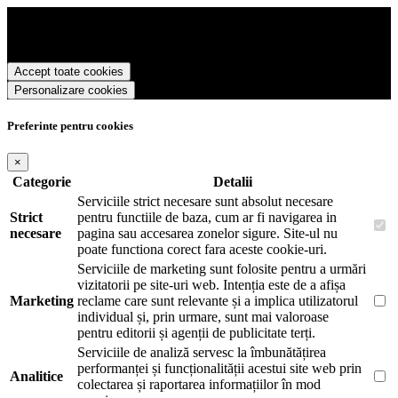
Precision Romania foloseste cookies pentru a tine minte faptul ca v-
ati logat pe site si pentru a va putea stoca produsele in cosul de
cumparaturi. De asemenea acestea vor colecta statistici anonime,
pentru a va oferi si livra functii avansate si continut personalizat de
Accept toate cookies
marketing.
Personalizare cookies
Pentru a va putea bucura de intreaga experienta ca vizitator
Precision Romania este necesar sa fiti de acord cu
Politica de
utilizare cookie-uri
.
Preferinte pentru cookies
×
Categorie
Detalii
Serviciile strict necesare sunt absolut necesare
Strict
pentru functiile de baza, cum ar fi navigarea in
necesare
pagina sau accesarea zonelor sigure. Site-ul nu
poate functiona corect fara aceste cookie-uri.
Serviciile de marketing sunt folosite pentru a urmări
vizitatorii pe site-uri web. Intenția este de a afișa
Marketing
reclame care sunt relevante și a implica utilizatorul
individual și, prin urmare, sunt mai valoroase
pentru editorii și agenții de publicitate terți.
Serviciile de analiză servesc la îmbunătățirea
performanței și funcționalității acestui site web prin
Analitice
colectarea și raportarea informațiilor în mod