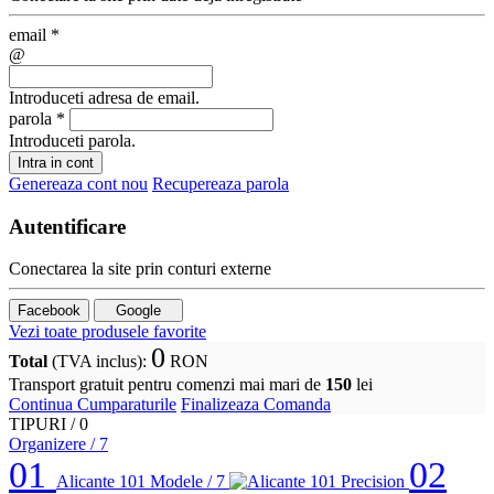
email
*
@
Introduceti adresa de email.
parola
*
Introduceti parola.
Intra in cont
Genereaza cont nou
Recupereaza parola
Autentificare
Conectarea la site prin conturi externe
Facebook
Google
Vezi toate produsele favorite
0
Total
(TVA inclus)
:
RON
Transport gratuit pentru comenzi mai mari de
150
lei
Continua Cumparaturile
Finalizeaza Comanda
TIPURI /
0
Organizere
/ 7
01
02
Alicante 101
Modele / 7