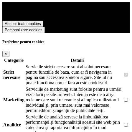
Precision Romania foloseste cookies pentru a tine minte faptul ca v-
ati logat pe site si pentru a va putea stoca produsele in cosul de
cumparaturi. De asemenea acestea vor colecta statistici anonime,
pentru a va oferi si livra functii avansate si continut personalizat de
Accept toate cookies
marketing.
Personalizare cookies
Pentru a va putea bucura de intreaga experienta ca vizitator
Precision Romania este necesar sa fiti de acord cu
Politica de
utilizare cookie-uri
.
Preferinte pentru cookies
×
Categorie
Detalii
Serviciile strict necesare sunt absolut necesare
Strict
pentru functiile de baza, cum ar fi navigarea in
necesare
pagina sau accesarea zonelor sigure. Site-ul nu
poate functiona corect fara aceste cookie-uri.
Serviciile de marketing sunt folosite pentru a urmări
vizitatorii pe site-uri web. Intenția este de a afișa
Marketing
reclame care sunt relevante și a implica utilizatorul
individual și, prin urmare, sunt mai valoroase
pentru editorii și agenții de publicitate terți.
Serviciile de analiză servesc la îmbunătățirea
performanței și funcționalității acestui site web prin
Analitice
colectarea și raportarea informațiilor în mod