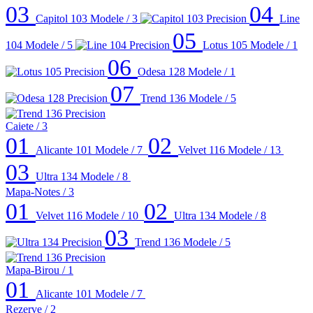
03
04
Capitol 103
Modele / 3
Line
05
104
Modele / 5
Lotus 105
Modele / 1
06
Odesa 128
Modele / 1
07
Trend 136
Modele / 5
Caiete
/ 3
01
02
Alicante 101
Modele / 7
Velvet 116
Modele / 13
03
Ultra 134
Modele / 8
Mapa-Notes
/ 3
01
02
Velvet 116
Modele / 10
Ultra 134
Modele / 8
03
Trend 136
Modele / 5
Mapa-Birou
/ 1
01
Alicante 101
Modele / 7
Rezerve
/ 2