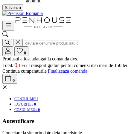
anonim.
Salveaza
0
Produsul a fost adaugat la comanda dvs.
0
Total:
Lei /
Transport gratuit pentru comenzi mai mari de 150 lei
Continua cumparaturile
Finalizeaza comanda
0
×
CONT
UL MEU
FAV
ORITE
/
0
COS
UL MEU
/
0
Autentificare
Conectare la site prin date deja inregistrate