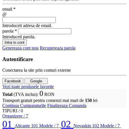
email
*
@
Introduceti adresa de email.
parola
*
Introduceti parola.
Intra in cont
Genereaza cont nou
Recupereaza parola
Autentificare
Conectarea la site prin conturi externe
Facebook
Google
Vezi toate produsele favorite
0
Total
(TVA inclus)
:
RON
Transport gratuit pentru comenzi mai mari de
150
lei
Continua Cumparaturile
Finalizeaza Comanda
TIPURI /
0
Organizere
/ 7
01
02
Alicante 101
Modele / 7
Novaskin 102
Modele / 7