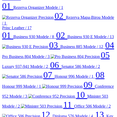
01
Rezerva Organizer
Modele / 1
02
Rezerva Mapa-Birou
Modele
/ 1
Princ Leather
/ 17
01
02
Business 930
Modele / 8
Business 930 E
Modele / 13
03
04
Business 885
Modele / 12
05
Pro Business 804
Modele / 3
06
Luxury 937-941
Modele / 2
Senator 586
Modele / 2
07
08
Honour 996
Modele / 1
09
Honour 999
Modele / 1
Conference
10
952
Modele / 3
Minister 503
11
Modele / 2
Office 506
Modele / 2
12
13
Diploma 576
Modele / 4
Key